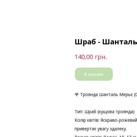
Шраб - Шанталь 
грн.
140,00
В кошик
🌹 Троянда Шанталь Мерьє (C
Тип: Шраб (кущова троянда)
Колір квітів: Яскраво-рожеви
привертає увагу здалеку.