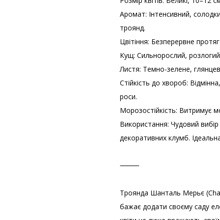
Розмір квітів: Великі, 10–12 с
Аромат: Інтенсивний, солодки
троянд.
Цвітіння: Безперервне протяг
Кущ: Сильнорослий, розлогий
Листя: Темно-зелене, глянцев
Стійкість до хвороб: Відмінн
роси.
Морозостійкість: Витримує мо
Використання: Чудовий вибір 
декоративних клумб. Ідеальна
⸻
Троянда Шанталь Мерьє (Chant
бажає додати своєму саду еле