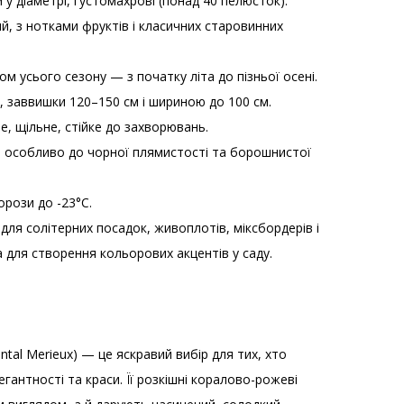
м у діаметрі, густомахрові (понад 40 пелюсток).
й, з нотками фруктів і класичних старовинних
ом усього сезону — з початку літа до пізньої осені.
, заввишки 120–150 см і шириною до 100 см.
е, щільне, стійке до захворювань.
а, особливо до чорної плямистості та борошнистої
рози до -23°C.
для солітерних посадок, живоплотів, міксбордерів і
 для створення кольорових акцентів у саду.
al Merieux) — це яскравий вибір для тих, хто
гантності та краси. Її розкішні коралово-рожеві