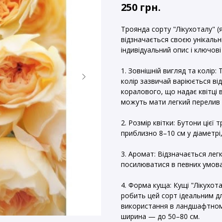
250
грн.
Троянда сорту "Лікухоталу" (
відзначається своєю унікальн
індивідуальний опис і ключові
1. Зовнішній вигляд та колір: 
колір зазвичай варіюється в
коралового, що надає квітці
можуть мати легкий перелив 
2. Розмір квітки: Бутони цієї 
приблизно 8–10 см у діаметрі
3. Аромат: Відзначається ле
посилюватися в певних умовах
4. Форма куща: Кущі "Лікухо
робить цей сорт ідеальним д
використання в ландшафтному
ширина — до 50–80 см.