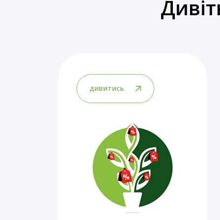
Дивіт
дивитись