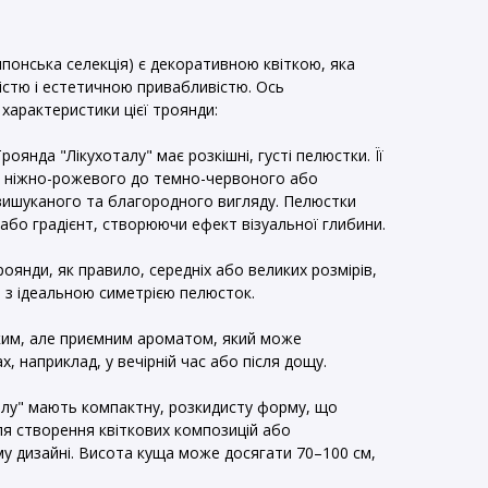
японська селекція) є декоративною квіткою, яка
істю і естетичною привабливістю. Ось
 характеристики цієї троянди:
Троянда "Лікухоталу" має розкішні, густі пелюстки. Її
ід ніжно-рожевого до темно-червоного або
 вишуканого та благородного вигляду. Пелюстки
або градієнт, створюючи ефект візуальної глибини.
троянди, як правило, середніх або великих розмірів,
, з ідеальною симетрією пелюсток.
гким, але приємним ароматом, який може
, наприклад, у вечірній час або після дощу.
талу" мають компактну, розкидисту форму, що
ля створення квіткових композицій або
 дизайні. Висота куща може досягати 70–100 см,