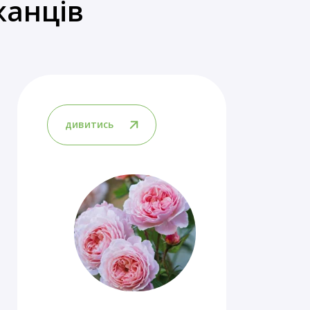
жанців
дивитись