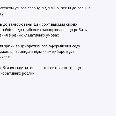
ротягом усього сезону, від пізньої весни до осені, з
ту.
сть до захворювань: Цей сорт відомий своєю
стійкістю до грибкових захворювань, що робить
ння в різних кліматичних умовах.
ля зрізки та декоративного оформлення саду.
 умов, ця троянда є відмінним вибором для
икарів.
обі японську витонченість і витривалість, що
екоративних рослин.