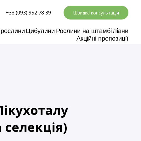
+38 (093) 952 78 39
Швидка консультація
 рослини
Цибулини
Рослини на штамбі
Ліани
Акційні пропозиції
Лікухоталу
 селекція)