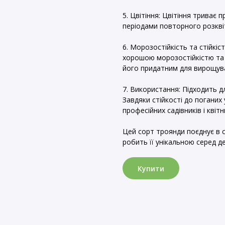
5. Цвітіння: Цвітіння триває п
періодами повторного розкві
6. Морозостійкість та стійкі
хорошою морозостійкістю та 
його придатним для вирощува
7. Використання: Підходить д
Завдяки стійкості до поганих
професійних садівників і квітн
Цей сорт троянди поєднує в с
робить її унікальною серед д
Купити