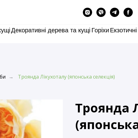
кущі
Декоративні дерева та кущі
Горіхи
Екзотичні
би
Троянда Лікухоталу (японська селекція)
→
Троянда 
(японська