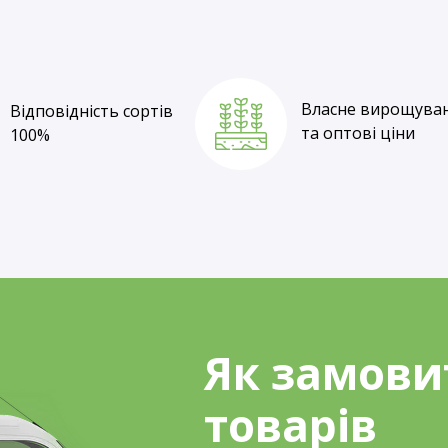
Відповідність сортів
100%
Власне вирощува
Відповідність сортів
та оптові ціни
100%
Як замови
товарів