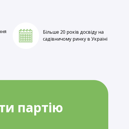
Власне вирощування
та оптові ціни
ння
Більше 20 років досвіду на
садівничому ринку в Україні
ти партію