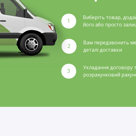
Виберіть товар, дода
1
його або просто зали
Вам передзвонить ме
2
деталі доставки
Укладання договору т
3
розрахунковий рахун