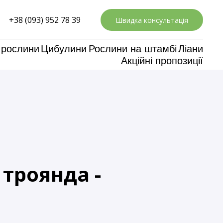
+38 (093) 952 78 39
Швидка консультація
 рослини
Цибулини
Рослини на штамбі
Ліани
Акційні пропозиції
троянда -