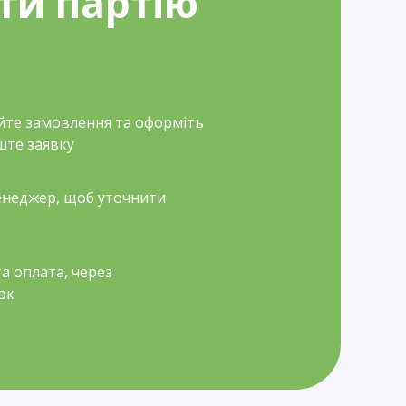
ти партію
йте замовлення та оформіть
ште заявку
неджер, щоб уточнити
а оплата, через
ок