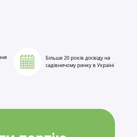
Власне вирощування
та оптові ціни
ння
Більше 20 років досвіду на
садівничому ринку в Україні