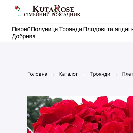
Півонії
Полуниця
Троянди
Плодові та ягідні 
Добрива
Головна
Каталог
Троянди
Плет
→
→
→