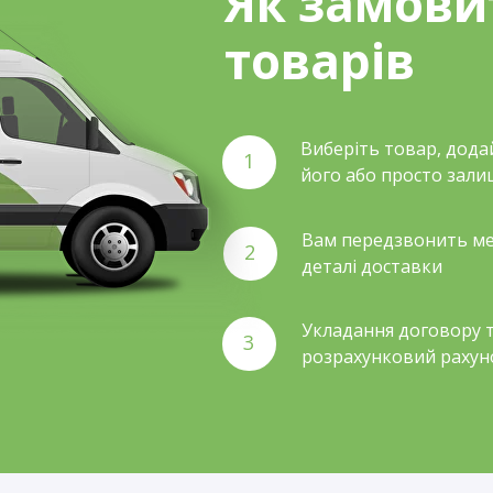
Як замови
товарів
Виберіть товар, дода
1
його або просто зали
Вам передзвонить ме
2
деталі доставки
Укладання договору т
3
розрахунковий рахун