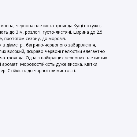
асичена, червона плетиста троянда.Кущі потужні,
ють до 3 м, розлогі, густо-листяні, ширина до 2.5
е, протягом сезону, до морозів.
см в діаметрі, багряно-червоного забарвлення,
келих високий, яскраво-червоні пелюстки елегантно
уча троянда. Одна з найкращих червоних плетистих
 аромат. Морозостійкість дуже висока. Квітки
р. Стійкість до чорної плямистості.