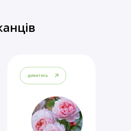
жанців
дивитись