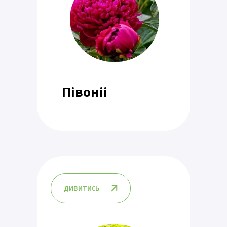
Півоніі
дивитись