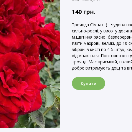
140
грн.
Троянда Сімпаті ) - чудова н
сильно-рослі, у висоту досяга
м.Цвітіння рясно, безперервн
Квіти махрові, великі, до 10 
зібрані в кисті по 4-5 штук, 
відгинаються. Повторно квіт
троянд. Має приємний, ніжний
добре витримують дощ та віте
Купити