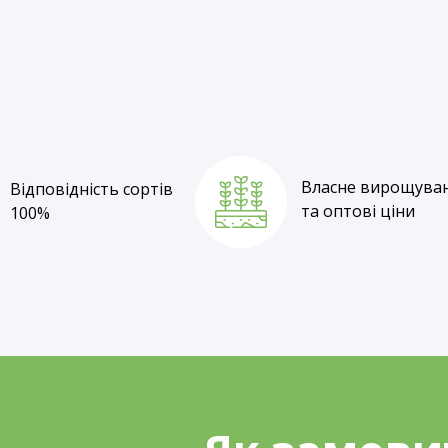
Відповідність сортів
100%
Власне вирощува
Відповідність сортів
та оптові ціни
100%