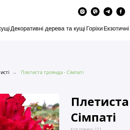
кущі
Декоративні дерева та кущі
Горіхи
Екзотичні
исті
Плетиста троянда - Сімпаті
→
Плетиста 
Сімпаті
Код товару:
111