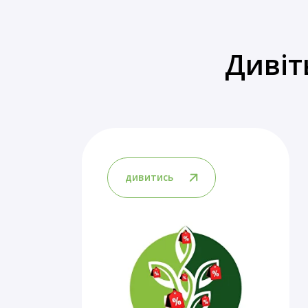
Дивіт
дивитись