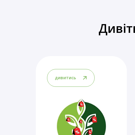
Дивіт
дивитись