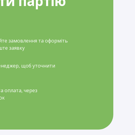
ти партію
йте замовлення та оформіть
ште заявку
неджер, щоб уточнити
а оплата, через
ок