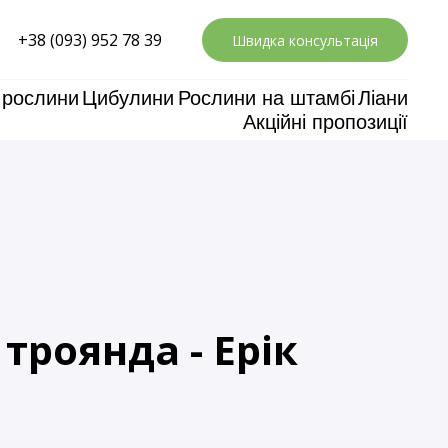
+38 (093) 952 78 39
Швидка консультація
 рослини
Цибулини
Рослини на штамбі
Ліани
Акційні пропозиції
троянда - Ерік