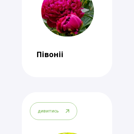
Півоніі
дивитись