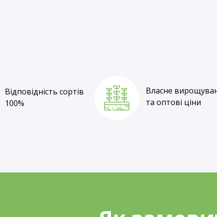
Відповідність сортів
100%
Власне вирощува
Відповідність сортів
та оптові ціни
100%