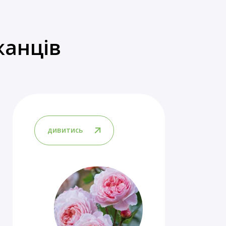
жанців
дивитись