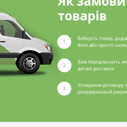
Як замови
товарів
Виберіть товар, дода
1
його або просто зали
Вам передзвонить ме
2
деталі доставки
Укладання договору т
3
розрахунковий рахун