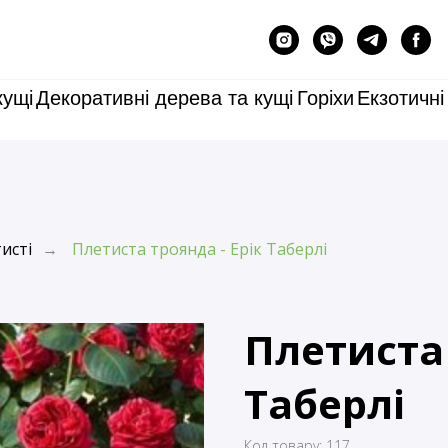
кущі
Декоративні дерева та кущі
Горіхи
Екзотичні
исті
Плетиста троянда - Ерік Таберлі
→
Плетиста 
Таберлі
Код товару:
117