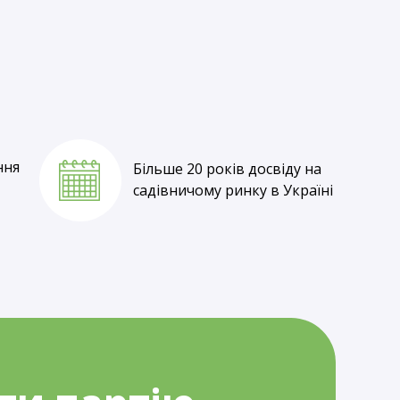
Власне вирощування
та оптові ціни
ння
Більше 20 років досвіду на
садівничому ринку в Україні