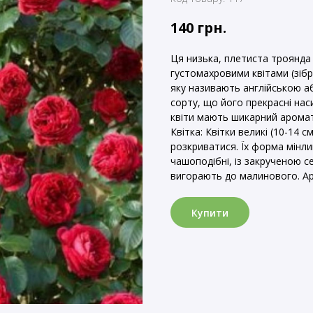
140
грн.
Ця низька, плетиста троянда 
густомахровими квітами (зібр
яку називають англійською а
сорту, що його прекрасні на
квіти мають шикарний аромат
Квітка: Квітки великі (10-14 
розкриватися. Їх форма мінлив
чашоподібні, із закрученою 
вигорають до малинового. Ар
Купити