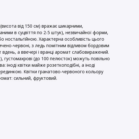
(висота від 150 см) вражає шикарними,
аними в суцвіття по 2-5 штук), незвичайної форми,
бо ностальгійною. Характерна особливість цього
сичено-червоні, з ледь помітним відливом бордовим
 вдень, а ввечері і вранці аромат слабовиражений.
см), густомахрові (до 100 пелюсток) можуть повільно
а: іноді квітки майже розеткоподібні, а іноді
серединкою. Квітки гранатово-червоного кольору
омат: сильний, фруктовий.