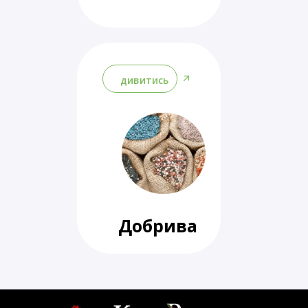
дивитись
Добрива