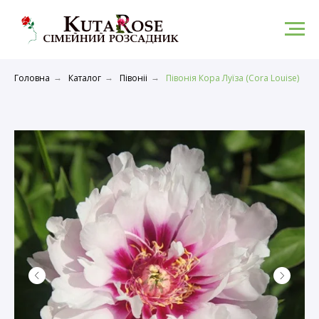
Головна
Каталог
Півоніі
Півонія Кора Луїза (Cora Louise)
→
→
→