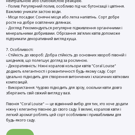
нейтральною або слабокислою реакцією.
- Полив: Регулярний полив, особливо під час бутонізації і цвітіння.
Важливо уникати застою води.
- Місце посадки: Сонячні місця або легка напівтінь. Сорт добре
росте на добре освітлених ділянках.
- Догляд: Рекомендується регулярне підживлення органічними і
мінеральними добривами. Обрізання зів'ялих квітів допоможе
підтримати декоративний вигляд куща.
7. Особливості:
- Стійкість до хвороб: Добра стійкість до основних хвороб півоній і
шкідників, що полегшує догляд за рослиною.
- Декоративність: Ніжні коралові кольори квітів "Coral Louise"
додають елегантності і романтичності будь-якому саду. Сорт
ідеально підходить для створення витончених і класичних квіткових
композицій.
- Використання: Чудово підходить для зрізу, оскільки квіти довго
зберігають свій свіжий вигляд у вазі.
Півонія "Coral Louise" — це відмінний вибір для тих, хто хоче додати
ніжну і елегантну півонію до свого саду. Її великі, коралові квіти і
легкий аромат роблять цей сорт особливим і привабливим для
будь-якого саду.