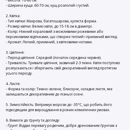
- Висота: 70-80 см.
- Ширина куща: 60-70 см, кущ розлогий і густий.
2. Квітка:
- Тип квітки: Махрова, багатошарова, куляста форма.
- Розмір квітки: Великі квіти, до 15-18 см в діаметрі.
- Колір: Ніжний кораловий з можливими рожевими або
персиковими відтінками, що створює теплий і приємний вигляд.
- Аромат: Легкий, приємний, з квітковими нотами.
3. Цвітіння:
- Період цвітіння: Середній (початок-середина червня).
- Тривалість: Тривале цвітіння, зазвичай 2-3 тижні. Квіти поступово
розпускаються і зберігають свій декоративний вигляд протягом
усього періоду.
4. Листя:
- Форма та колір: Темно-зелене, блискуче, складне листя, яке
залишається декоративним до пізньої осені.
5. Зимостійкість: Витримує морози до -35°C, що робить його
підходящим для вирощування в різних кліматичних умовах.
6. Вимоги до ґрунту та догляду:
- Ґрунт: Віддає перевагу родючим, добре дренованим ґрунтам з