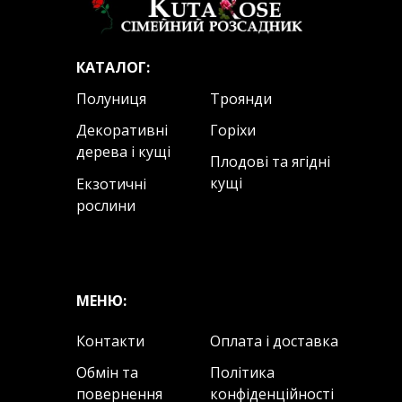
КАТАЛОГ:
Полуниця
Троянди
Декоративні
Горіхи
дерева і кущі
Плодові та ягідні
кущі
Екзотичні
рослини
МЕНЮ:
Контакти
Оплата і доставка
Обмін та
Політика
повернення
конфіденційності