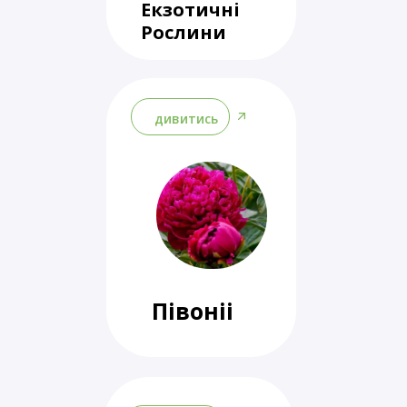
Екзотичні
Рослини
дивитись
Півоніі