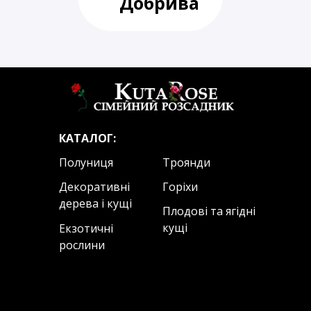
Добрива
КАТАЛОГ:
Полуниця
Троянди
Декоративні
Горіхи
дерева і кущі
Плодові та ягідні
кущі
Екзотичні
рослини