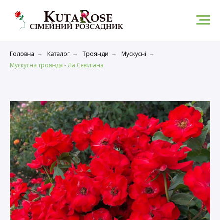
Головна
Каталог
Троянди
Мускусні
→
→
→
→
Мускусна троянда - Ла Сєвіліана