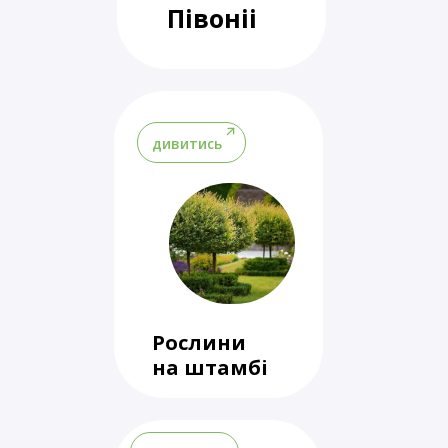
Півоніі
дивитись
Рослини
на штамбі