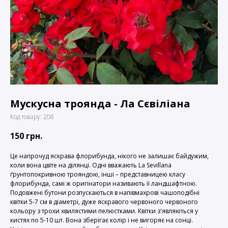
Мускусна троянда - Ла Сєвіліана
Код товару:
208
150
грн.
Це напрочуд яскрава флорибунда, нікого не залишає байдужим,
коли вона цвіте на ділянці. Одні вважають La Sevillana
ґрунтопокривною трояндою, інші – представницею класу
флорибунда, самі ж оригінатори називають її ландшафтною.
Подовжені бутони розпускаються в напівмахрові чашоподібні
квітки 5-7 см в діаметрі, дуже яскравого червоного червоного
кольору з трохи хвилястими пелюстками. Квітки з'являються у
кистях по 5-10 шт. Вона зберігає колір і не вигоряє на сонці.