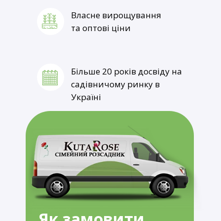
Власне вирощування
Термін постачання товару
та оптові ціни
1-3 робочі дні
Більше 20 років досвіду на
садівничому ринку в
Україні
Як замовити