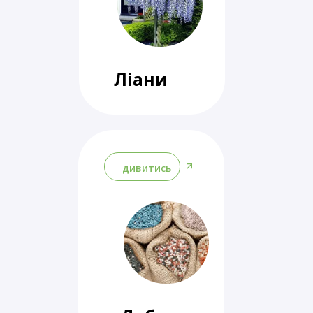
Ліани
дивитись