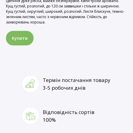
Цвітіння дуже рясна, майже безперервне. Квіти трохи ароматні.
Кущ густий, розлогий, до 120 см заввишки і стільки ж шириною.
Кущ густий, округлий, широкий, розлогий. Листя блискуче, темно-
зеленим листям, часто з червоним відливом. Стійкість до
захворювань хороша.
Купити
Термін постачання товару
3-5 робочих днів
Відповідність сортів
100%