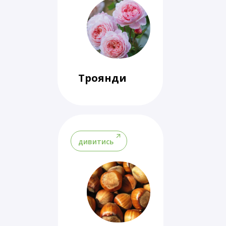
Троянди
дивитись