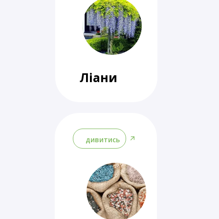
Ліани
дивитись