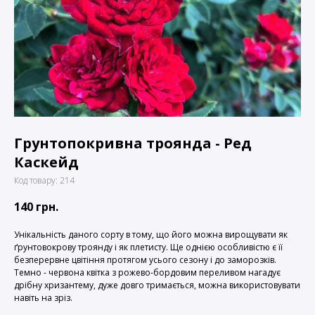
Грунтопокривна троянда - Ред
Каскейд
Код товару:
214
140
грн.
Унікальність даного сорту в тому, що його можна вирощувати як
ґрунтовокрову троянду і як плетисту. Ще однією особливістю є її
безперервне цвітіння протягом усього сезону і до заморозків.
Темно - червона квітка з рожево-бордовим переливом нагадує
дрібну хризантему, дуже довго тримається, можна використовувати
навіть на зріз.