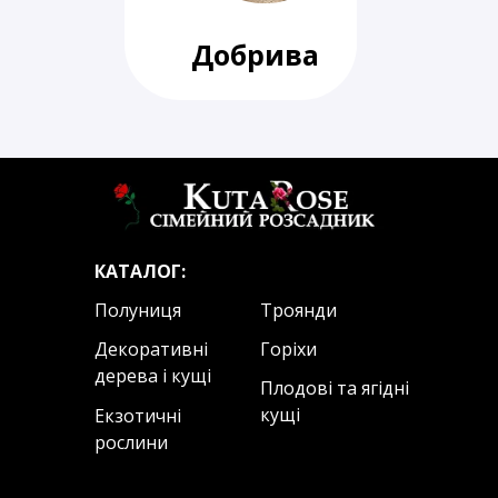
Добрива
КАТАЛОГ:
Полуниця
Троянди
Декоративні
Горіхи
дерева і кущі
Плодові та ягідні
кущі
Екзотичні
рослини