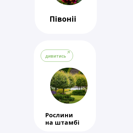
Півоніі
дивитись
Рослини
на штамбі