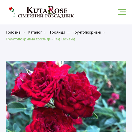
Головна
Каталог
Троянди
Грунтопокривні
→
→
→
→
Грунтопокривна троянда - Ред Каскейд