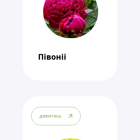
Півоніі
дивитись