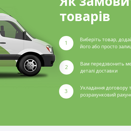
Як замови
товарів
Виберіть товар, дода
1
його або просто зали
Вам передзвонить ме
2
деталі доставки
Укладання договору т
3
розрахунковий рахун