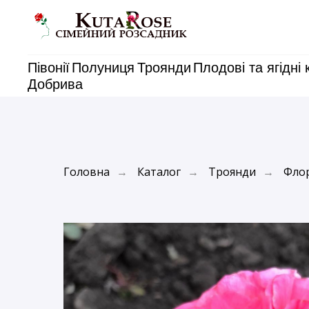
Півонії
Полуниця
Троянди
Плодові та ягідні 
Добрива
Головна
Каталог
Троянди
Флор
→
→
→