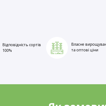
Відповідність сортів
100%
Власне вирощува
Відповідність сортів
та оптові ціни
100%