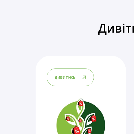
Дивіт
дивитись