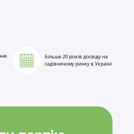
Власне вирощування
та оптові ціни
ння
Більше 20 років досвіду на
садівничому ринку в Україні