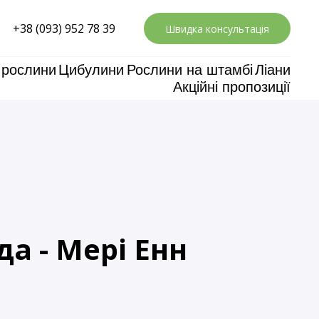
+38 (093) 952 78 39
Швидка консультація
 рослини
Цибулини
Рослини на штамбі
Ліани
Акційні пропозиції
а - Мері Енн