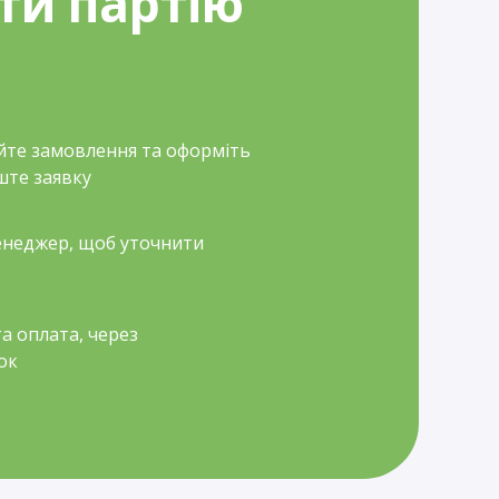
ти партію
йте замовлення та оформіть
ште заявку
неджер, щоб уточнити
а оплата, через
ок