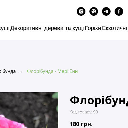
кущі
Декоративні дерева та кущі
Горіхи
Екзотичні
ібунда
Флорібунда - Мері Енн
→
Флорібунд
Код товару:
90
180
грн.