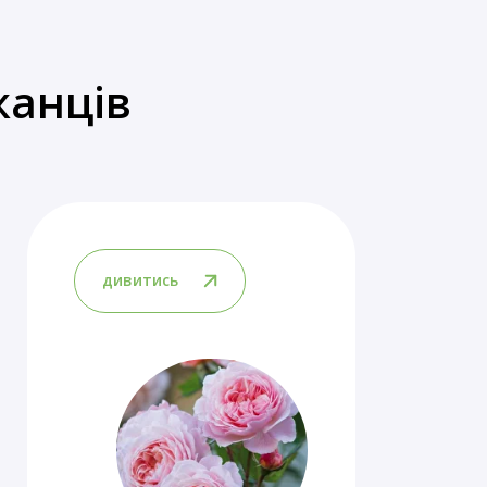
жанців
дивитись