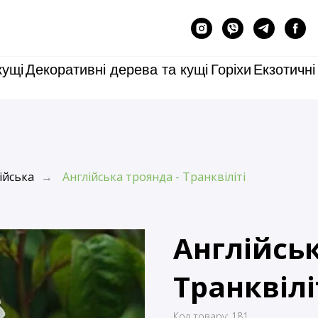
кущі
Декоративні дерева та кущі
Горіхи
Екзотичні
ійська
Англійська троянда - Транквіліті
→
Англійськ
Транквілі
Код товару:
181