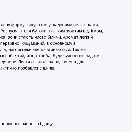
глену форму з акуратно укладеними пелюстками,
 Розпускаються бутони з легким жовтим відтінком,
ться, вони стають чисто білими. Аромат легкий
зперервно. Кущ міцний, в основному з
у, нагорі гілки злегка згинаються. Так ми
 шраб, який, якщо треба, буде чудово виглядати і
 здорове. Листя світло-зелена, типова для
рактично позбавлене шипів.
хворювань, морозів і дощу