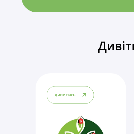
Дивіт
дивитись