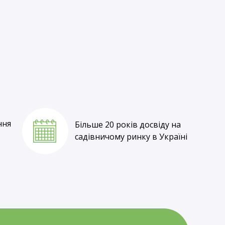
Власне вирощування
та оптові ціни
ння
Більше 20 років досвіду на
садівничому ринку в Україні