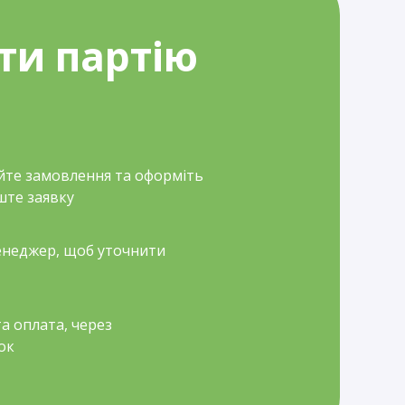
ти партію
йте замовлення та оформіть
ште заявку
неджер, щоб уточнити
а оплата, через
ок