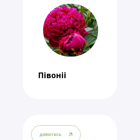
Півоніі
дивитись