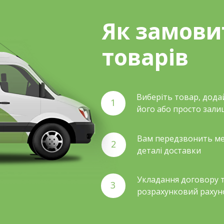
Як замови
товарів
Виберіть товар, дода
1
його або просто зали
Вам передзвонить ме
2
деталі доставки
Укладання договору т
3
розрахунковий рахун