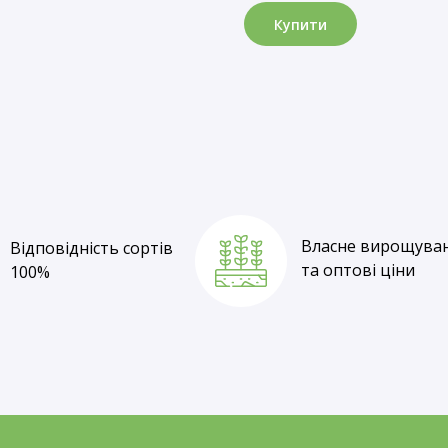
Купити
Відповідність сортів
100%
Власне вирощува
Відповідність сортів
та оптові ціни
100%