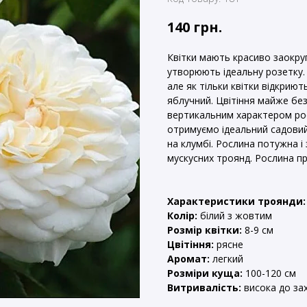
140
грн.
Квітки мають красиво заокру
утворюють ідеальну розетку.
але як тільки квітки відкрию
яблучний. Цвітіння майже бе
вертикальним характером рост
отримуємо ідеальний садовий
на клумбі. Рослина потужна і
мускусних троянд. Рослина п
Характеристики троянди:
Колір:
білий з жовтим
Розмір квітки:
8-9 см
Цвітіння:
рясне
Аромат:
легкий
Розміри куща:
100-120 см
Витривалість:
висока до за