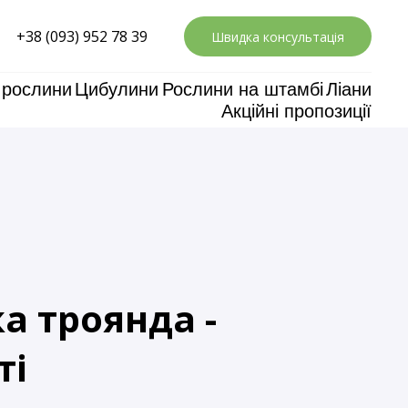
+38 (093) 952 78 39
Швидка консультація
 рослини
Цибулини
Рослини на штамбі
Ліани
Акційні пропозиції
а троянда -
ті