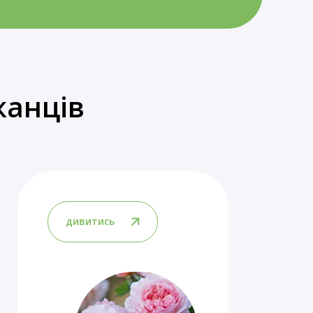
жанців
дивитись