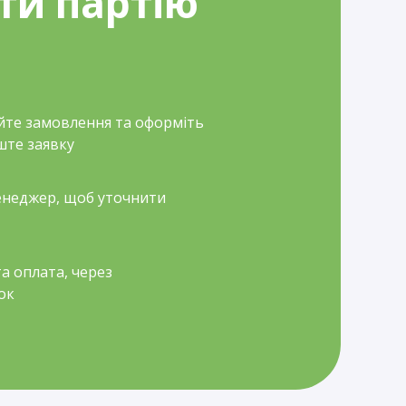
ти партію
йте замовлення та оформіть
ште заявку
неджер, щоб уточнити
а оплата, через
ок