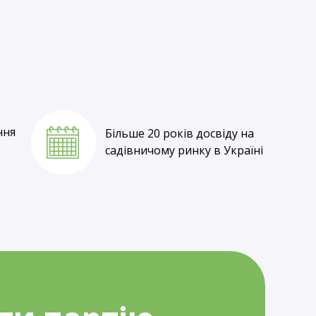
Власне вирощування
та оптові ціни
ння
Більше 20 років досвіду на
садівничому ринку в Україні