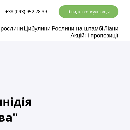
+38 (093) 952 78 39
Швидка консультація
 рослини
Цибулини
Рослини на штамбі
Ліани
Акційні пропозиції
инідія
ва"