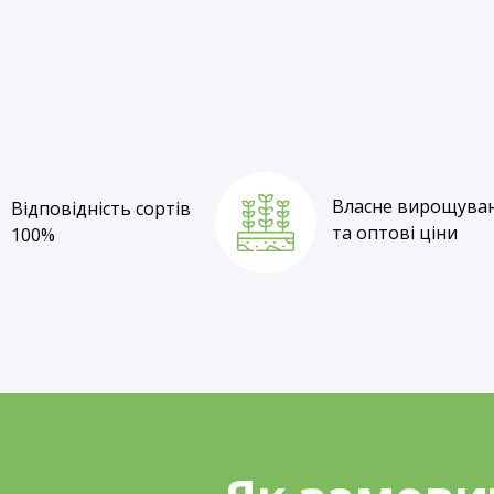
Відповідність сортів
100%
Власне вирощува
Відповідність сортів
та оптові ціни
100%