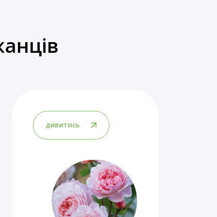
жанців
дивитись