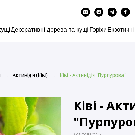
кущі
Декоративні дерева та кущі
Горіхи
Екзотичні
и
Актинідія (Ківі)
Ківі - Актинідія "Пурпурова"
→
→
Ківі - Акт
"Пурпуро
Код товару:
67