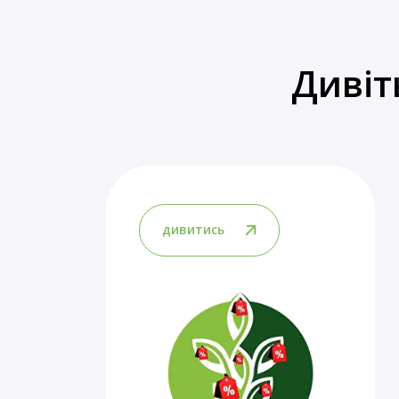
Дивіт
дивитись