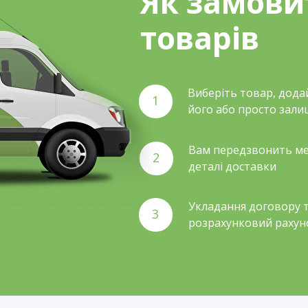
Як замови
товарів
Виберіть товар, дода
1
його або просто зали
Вам передзвонить ме
2
деталі доставки
Укладання договору т
3
розрахунковий рахун