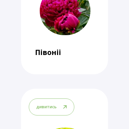
Півоніі
дивитись